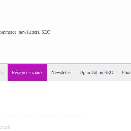
-commerce, newsletters, SEO
ns
Réseaux sociaux
Newsletter
Optimisation SEO
Phot
Réseaux sociaux: stimuler sa communauté
cueil
>
Réseaux sociaux: stimuler sa communauté