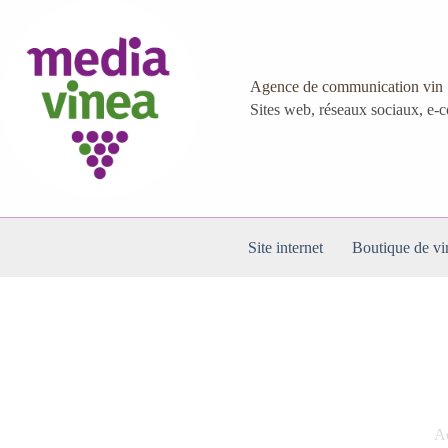
Passer
au
contenu
Agence de communication vin
Sites web, réseaux sociaux, e
Site internet
Boutique de vi
Ac