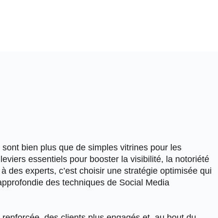
sont bien plus que de simples vitrines pour les
 leviers essentiels pour booster
la visibilité
,
la notoriété
 à des experts, c’est choisir une
stratégie optimisée
qui
approfondie des
techniques de Social Media
 renforcée
, des
clients plus engagés
et, au bout du