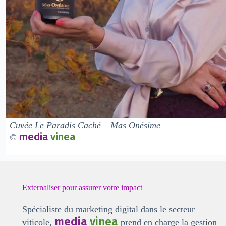
Cuvée
Le Paradis Caché
– Mas Onésime –
media
vinea
©
Externaliser pour assurer votre impact
Spécialiste du marketing digital dans le secteur
media
vinea
viticole,
prend en charge la
gestion