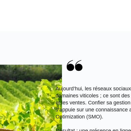
Aujourd’hui, les
réseaux sociaux
domaines viticoles ; ce sont des
et
les ventes
. Confier sa gestion
s’appuie sur une connaissance 
Optimization
(SMO).
Résultat :
une
présence en ligne