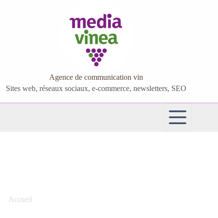
Passer
au
contenu
Agence de communication vin
Sites web, réseaux sociaux, e-commerce, newsletters, SEO
Le rôle des réseaux sociaux pour les vignerons
Accueil
>
Le rôle des réseaux sociaux pour les vignerons